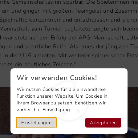
rke Gemeinschaftssinn spürbar: Die Spielerinnen mo
it ein und gingen mit großem Teamgeist und Zusammen
te Spielhälfte konzentriert und entschlossen un
 Mannschaft zum Turnier begleitete, zeigte sich bee
d war stolz auf den Erfolg der APG-Mannschaft: „Üb
gen und sportliche Reife. Als eines der jüngsten Te
n der U16 antreten. Mit weiterer spielerischer Entwi
ereits ein deutliches Zeichen.“
Wir verwenden Cookies!
Wir nutzen Cookies für die einwandfreie
Funktion unserer Website. Um Cookies in
Ihrem Browser zu setzen, benötigen wir
vorher Ihre Einwilligung.
Einstellungen
Akzeptieren