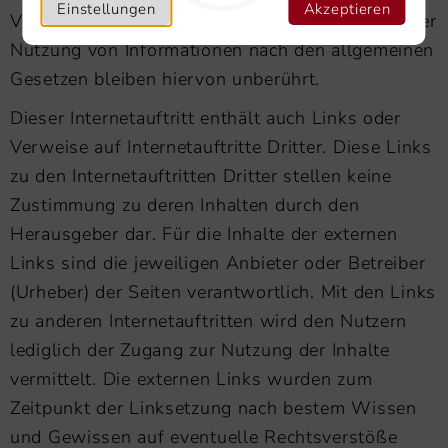
Einstellungen
Akzeptieren
Verpflichtungen zur Entfernung oder Sperrung der
Nutzung von Informationen nach den allgemeinen
Gesetzen bleiben hiervon unberührt.
Dieser Internetauftritt enthält auch Links oder
Verweise auf Internetauftritte Dritter. Diese Links
zu den Internetauftritten Dritter stellen keine
Zustimmung zu deren Inhalten durch den
Herausgeber dar. Für die Inhalte der externen
Links sind die jeweiligen Anbieter oder Betreiber
(Urheber) der Seiten verantwortlich. Mit den Links
zu anderen Internetauftritten wird den Nutzern
lediglich der Zugang zur Nutzung der Inhalte
vermittelt. Die externen Links wurden zum
Zeitpunkt der Linksetzung nach bestem Wissen
und Gewissen auf eventuelle Rechtsverstöße