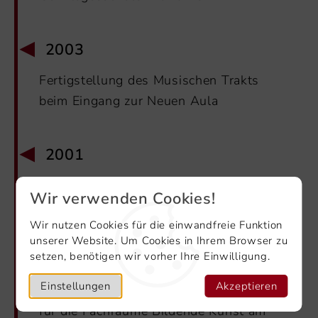
2003
Fertigstellung des Musischen Trakts
beim Eingang zur Neuen Aula
2001
Installation von Solarzellen auf dem
Wir verwenden Cookies!
Dach des APG
Wir nutzen Cookies für die einwandfreie Funktion
unserer Website. Um Cookies in Ihrem Browser zu
setzen, benötigen wir vorher Ihre Einwilligung.
2001
Einstellungen
Akzeptieren
Fertigstellung der Erweiterungsbauten
für die Fachräume Bildende Kunst am