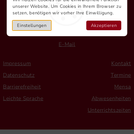
Heidelberger Straße 39
unserer Website. Um Cookies in Ihrem Browser zu
setzen, benötigen wir vorher Ihre Einwilligung.
74821 Mosbach
Tel.: 06261 9724-0
Einstellungen
Akzeptieren
Fax: 06261 9724-40
E-Mail
Impressum
Kontakt
Datenschutz
Termine
Barrierefreiheit
Mensa
Leichte Sprache
Abwesenheiten
Unterrichtszeiten