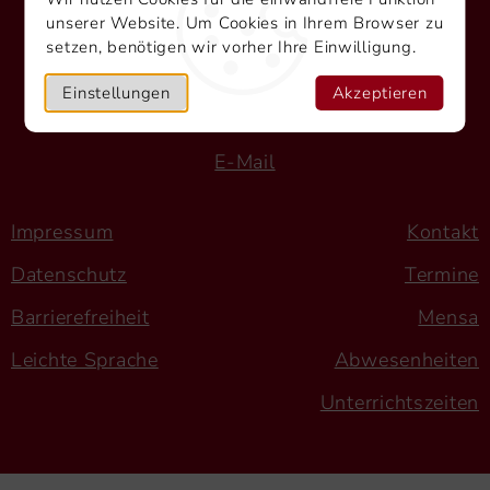
Heidelberger Straße 39
unserer Website. Um Cookies in Ihrem Browser zu
setzen, benötigen wir vorher Ihre Einwilligung.
74821 Mosbach
Tel.: 06261 9724-0
Einstellungen
Akzeptieren
Fax: 06261 9724-40
E-Mail
Impressum
Kontakt
Datenschutz
Termine
Barrierefreiheit
Mensa
Leichte Sprache
Abwesenheiten
Unterrichtszeiten