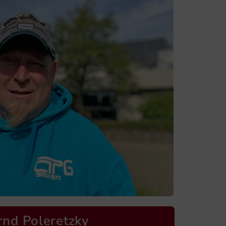
rnd Poleretzky