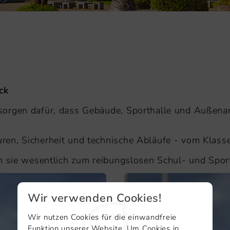
ck
sorgen dafür, dass Gebäude, Sporthalle und Außenan
en, Sicherheit und technische Abläufe - vom Klasse
n sie wesentlich zum reibungslosen Schul- und Sport
Wir verwenden Cookies!
Wir nutzen Cookies für die einwandfreie
Funktion unserer Website. Um Cookies in