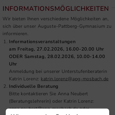
INFORMATIONSMÖGLICHKEITEN
Wir bieten Ihnen verschiedene Möglichkeiten an,
sich über unser Auguste-Pattberg-Gymnasium zu
informieren.
Informationsveranstaltungen
am Freitag, 27.02.2026, 16.00-20.00 Uhr
ODER Samstag, 28.02.2026, 10.00-14.00
Uhr
Anmeldung bei unserer Unterstufenberaterin
Katrin Lorenz:
katrin.lorenz@apg-mosbach.de
Individuelle Beratung
Bitte kontaktieren Sie Anna Neubert
(Beratungslehrerin) oder Katrin Lorenz:
anna.neubert@apg-mosbach.de
oder