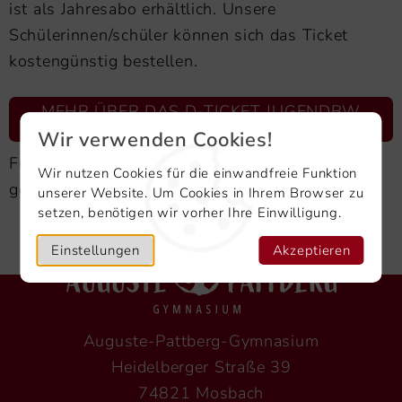
ist als Jahresabo erhältlich. Unsere
Schülerinnen/schüler können sich das Ticket
kostengünstig bestellen.
MEHR ÜBER DAS D-TICKET JUGENDBW
ERFAHREN
Wir verwenden Cookies!
Für Fragen steht Ihnen unser
Sekretariats-Team
Wir nutzen Cookies für die einwandfreie Funktion
gerne zur Verfügung.
unserer Website. Um Cookies in Ihrem Browser zu
setzen, benötigen wir vorher Ihre Einwilligung.
Einstellungen
Akzeptieren
Auguste-Pattberg-Gymnasium
Heidelberger Straße 39
74821 Mosbach