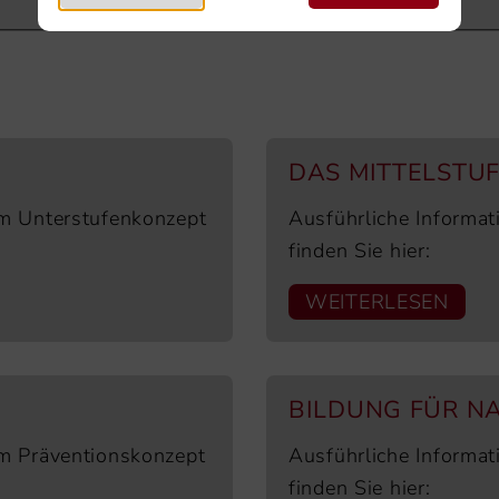
DAS MITTELSTU
em Unterstufenkonzept
Ausführliche Informa
finden Sie hier:
WEITERLESEN
BILDUNG FÜR N
em Präventionskonzept
Ausführliche Informa
finden Sie hier: