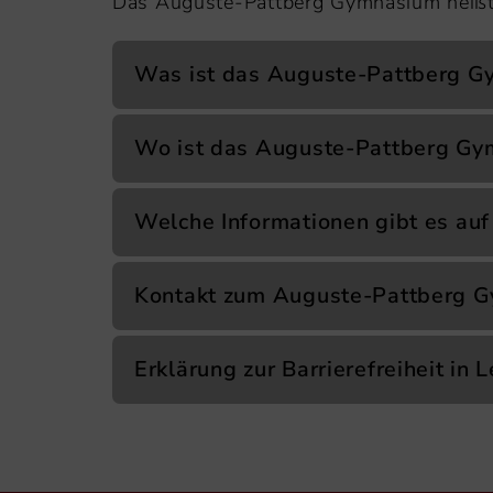
Das Auguste-Pattberg Gymnasium heißt
Was ist das Auguste-Pattberg 
Wo ist das Auguste-Pattberg G
Welche Informationen gibt es auf 
Kontakt zum Auguste-Pattberg 
Erklärung zur Barrierefreiheit in 