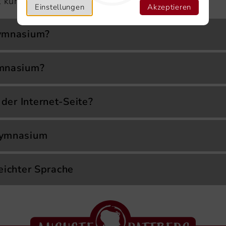
 kurz:
APG
Einstellungen
Akzeptieren
Gymnasium?
ymnasium?
der Internet-Seite?
Gymnasium
Leichter Sprache