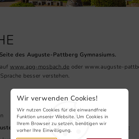
HE
t-Seite des Auguste-Pattberg Gymnasiums.
 auf
www.apg-mosbach.de
oder www.auguste-pattbe
 Sprache besser verstehen.
Wir verwenden Cookies!
n
Wir nutzen Cookies für die einwandfreie
en
Funktion unserer Website. Um Cookies in
Ihrem Browser zu setzen, benötigen wir
guste-Pattberg Gymnasium in Leichter Sprache:
vorher Ihre Einwilligung.