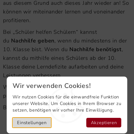
aus diesem Grund auch dieses Jahr wieder an! So
können wir miteinander lernen und voneinander
profitieren.
Bei „Schüler helfen Schülern“ kannst
du
Nachhilfe geben
, wenn du mindestens in der
10. Klasse bist. Wenn du
Nachhilfe benötigst
,
kannst du mithilfe eines Schülers ab der 10.
Klasse deine Lerndefizite aufarbeiten und deine
Leistungen verbessern.
Wir verwenden Cookies!
Wir freuen und schon auf motivierte und
produktive Nachhilfepartnerschaften,
Wir nutzen Cookies für die einwandfreie Funktion
unserer Website. Um Cookies in Ihrem Browser zu
Brigitte Schön und Joachim Schick
setzen, benötigen wir vorher Ihre Einwilligung.
Einstellungen
Akzeptieren
NACHHILFEVERTRAG