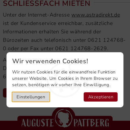
SCHLIESSFACH MIETEN
Unter der Internet-Adresse
www.astradirekt.de
ist der Kundenservice erreichbar, zusätzliche
Informationen erhalten Sie während der
Bürozeiten auch telefonisch unter 0621 124768-
0 oder per Fax unter 0621 124768-2629.
Astradirekt Leasing & Service GmbH
Wir verwenden Cookies!
Dudenstraße 46
Wir nutzen Cookies für die einwandfreie Funktion
68167 Mannheim
unserer Website. Um Cookies in Ihrem Browser zu
setzen, benötigen wir vorher Ihre Einwilligung.
ASTRADIREKT
Einstellungen
Akzeptieren