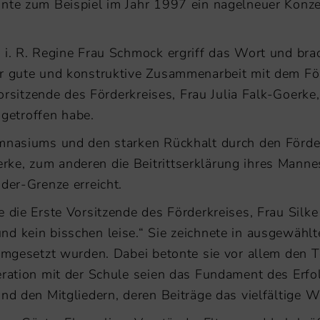
nnte zum Beispiel im Jahr 1997 ein nagelneuer Kon
 i. R. Regine Frau Schmock ergriff das Wort und bra
er gute und konstruktive Zusammenarbeit mit dem Fö
 Vorsitzende des Förderkreises, Frau Julia Falk-Goerk
getroffen habe.
ymnasiums und den starken Rückhalt durch den Förder
e, zum anderen die Beitrittserklärung ihres Mannes,
der-Grenze erreicht.
 die Erste Vorsitzende des Förderkreises, Frau Silke
d kein bisschen leise.“ Sie zeichnete in ausgewählt
 umgesetzt wurden. Dabei betonte sie vor allem den 
eration mit der Schule seien das Fundament des Erfol
nd den Mitgliedern, deren Beiträge das vielfältige W