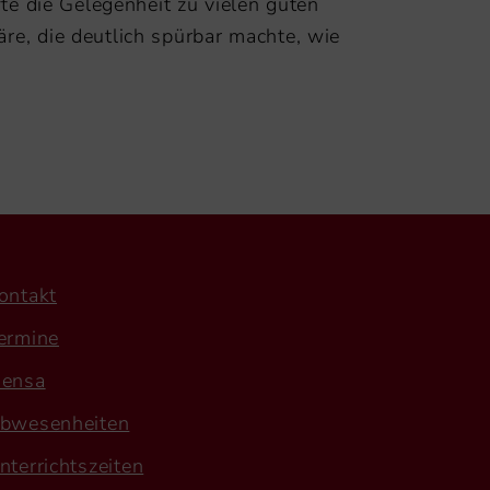
e die Gelegenheit zu vielen guten
e, die deutlich spürbar machte, wie
ontakt
ermine
ensa
bwesenheiten
nterrichtszeiten