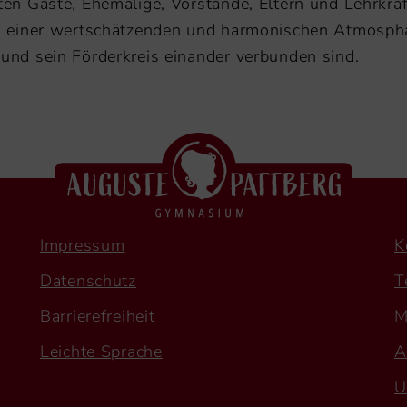
n Gäste, Ehemalige, Vorstände, Eltern und Lehrkräft
 einer wertschätzenden und harmonischen Atmosphär
nd sein Förderkreis einander verbunden sind.
Impressum
K
Datenschutz
T
Barrierefreiheit
M
Leichte Sprache
A
U