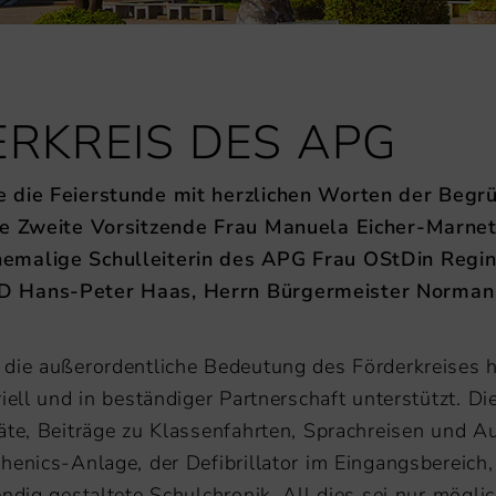
ERKREIS DES APG
e die Feierstunde mit herzlichen Worten der Begr
ie Zweite Vorsitzende Frau Manuela Eicher-Marnet,
hemalige Schulleiterin des APG Frau OStDin Regi
tD Hans-Peter Haas, Herrn Bürgermeister Norman 
die außerordentliche Bedeutung des Förderkreises h
ell und in beständiger Partnerschaft unterstützt. Die
äte, Beiträge zu Klassenfahrten, Sprachreisen und 
henics-Anlage, der Defibrillator im Eingangsbereich,
ndig gestaltete Schulchronik. All dies sei nur mögli