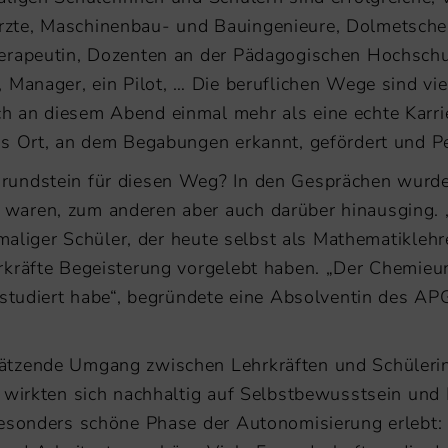
zte, Maschinenbau- und Bauingenieure, Dolmetscher,
erapeutin, Dozenten an der Pädagogischen Hochschul
Manager, ein Pilot, … Die beruflichen Wege sind viel
 an diesem Abend einmal mehr als eine echte Karri
ls Ort, an dem Begabungen erkannt, gefördert und Pe
undstein für diesen Weg? In den Gesprächen wurde 
aren, zum anderen aber auch darüber hinausging. „
emaliger Schüler, der heute selbst als Mathematikle
rkräfte Begeisterung vorgelebt haben. „Der Chemieun
studiert habe“, begründete eine Absolventin des APG
ätzende Umgang zwischen Lehrkräften und Schülerin
 wirkten sich nachhaltig auf Selbstbewusstsein und 
besonders schöne Phase der Autonomisierung erlebt: 