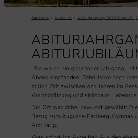
Startseite
Aktuelles
Abiturjahrgang 2015 feiert 10-j
ABITURJAHRGAN
ABITURJUBILÄ
„Sie waren ein ganz toller Jahrgang.“ M
Abend empfanden. Zehn Jahre nach dem 
stillen Zeit zwischen den Jahren im Res
Wertschätzung und sichtbarer Lebensrei
Der Ort war dabei bewusst gewählt: Die 
Bezug zum Auguste-Pattberg-Gymnasium.
Arzt tätig.
Was sofort ins Auge fiel: Aus den ehem