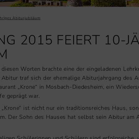
ähriges Abiturjubiläum
G 2015 FEIERT 10-J
UM
it diesen Worten brachte eine der eingeladenen Lehrk
Abitur traf sich der ehemalige Abiturjahrgang des
taurant „Krone“ in Mosbach-Diedesheim, ein Wiederse
fe geprägt war.
„Krone“ ist nicht nur ein traditionsreiches Haus, so
 Der Sohn des Hauses hat selbst sein Abitur am A
aligen Schülerinnen und Schülern sind erfolgreiche