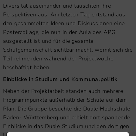
Diversität auseinander und tauschten ihre
Perspektiven aus. Am letzten Tag entstand aus
den gesammelten Ideen und Diskussionen eine
Postercollage, die nun in der Aula des APG
ausgestellt ist und für die gesamte
Schulgemeinschaft sichtbar macht, womit sich die
Teilnehmenden während der Projektwoche
beschäftigt haben.
Einblicke in Studium und Kommunalpolitik
Neben der Projektarbeit standen auch mehrere
Programmpunkte außerhalb der Schule auf dem
Plan. Die Gruppe besuchte die Duale Hochschule
Baden- Württemberg und erhielt dort spannende
Einblicke in das Duale Studium und den dortigen
Umgang mit Diversität.