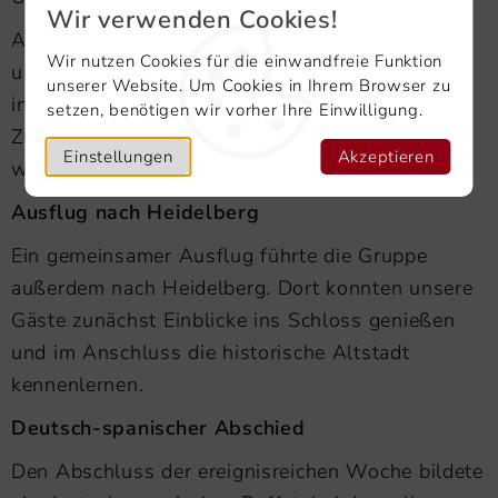
Wir verwenden Cookies!
Außerdem wurden die Gäste im Rathaus von
Wir nutzen Cookies für die einwandfreie Funktion
unserem Oberbürgermeister empfangen, der den
unserer Website. Um Cookies in Ihrem Browser zu
internationalen Austausch und die
setzen, benötigen wir vorher Ihre Einwilligung.
Zusammenarbeit im Rahmen von Erasmus+
Einstellungen
Akzeptieren
würdigte.
Ausflug nach Heidelberg
Ein gemeinsamer Ausflug führte die Gruppe
außerdem nach Heidelberg. Dort konnten unsere
Gäste zunächst Einblicke ins Schloss genießen
und im Anschluss die historische Altstadt
kennenlernen.
Deutsch-spanischer Abschied
Den Abschluss der ereignisreichen Woche bildete