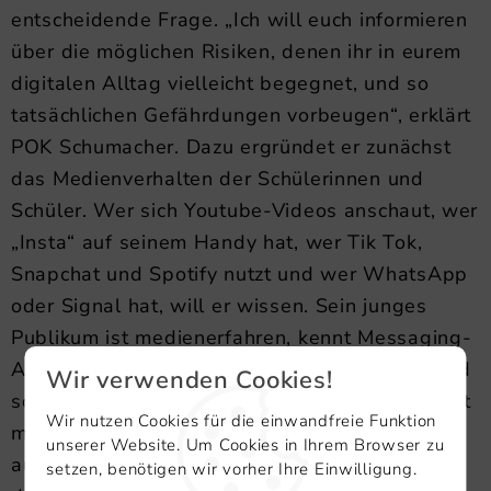
entscheidende Frage. „Ich will euch informieren
über die möglichen Risiken, denen ihr in eurem
digitalen Alltag vielleicht begegnet, und so
tatsächlichen Gefährdungen vorbeugen“, erklärt
POK Schumacher. Dazu ergründet er zunächst
das Medienverhalten der Schülerinnen und
Schüler. Wer sich Youtube-Videos anschaut, wer
„Insta“ auf seinem Handy hat, wer Tik Tok,
Snapchat und Spotify nutzt und wer WhatsApp
oder Signal hat, will er wissen. Sein junges
Publikum ist medienerfahren, kennt Messaging-
Apps und Streaming-Dienste, Videoportale und
Wir verwenden Cookies!
soziale Netzwerke. Behutsam und altersgerecht
Wir nutzen Cookies für die einwandfreie Funktion
macht der sachkundige Polizist auf Gefahren
unserer Website. Um Cookies in Ihrem Browser zu
aufmerksam, die mit der Nutzung all dieser
setzen, benötigen wir vorher Ihre Einwilligung.