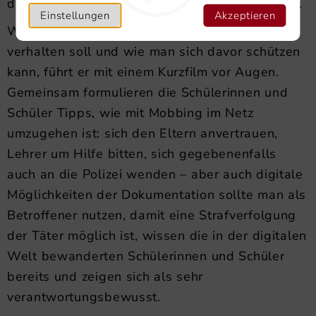
digitalen Möglichkeiten verbunden sein können.
Einstellungen
Akzeptieren
Wie man sich im Falle von Cybermobbing
verhalten soll und wie man sich davor schützen
kann, führt er mit einem Kurzfilm vor Augen.
Gemeinsam formulieren die Schülerinnen und
Schüler Tipps, wie mit Mobbing im Netz
umzugehen ist: sich den Eltern anvertrauen,
Lehrer um Hilfe bitten, sich gegebenenfalls
auch an die Polizei wenden – aber auch digitale
Möglichkeiten der Dokumentation sollte man als
Betroffener nutzen, damit eine Strafverfolgung
der Täter möglich ist, wissen die in der digitalen
Welt bewanderten Schülerinnen und Schüler
bereits und zeigen sich als sehr
verantwortungsbewusst.