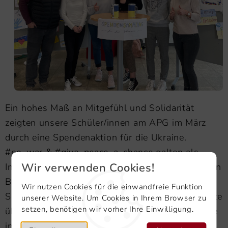
Ein hohes Maß an Mitgefühl und Solidarität
zeigten unsere Schüler/innen am APG im März
durch eine Spendenaktion für die Ukraine.
#no_war & #give_peace_a_chance galten als
Wir verwenden Cookies!
Initiative, Stellwände in der alten Aula mit bunten
Bildern zum Thema Frieden zu füllen und
Wir nutzen Cookies für die einwandfreie Funktion
Spendengelder zu sammeln. Die SMV kontaktierte
unserer Website. Um Cookies in Ihrem Browser zu
setzen, benötigen wir vorher Ihre Einwilligung.
über das Rote Kreuz eine ukrainische Familie, die
in Mosbach ein neues zu Hause bekommen hat,