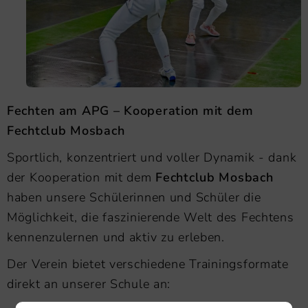
Fechten am APG – Kooperation mit dem
Fechtclub Mosbach
Sportlich, konzentriert und voller Dynamik - dank
der Kooperation mit dem
Fechtclub Mosbach
haben unsere Schülerinnen und Schüler die
Möglichkeit, die faszinierende Welt des Fechtens
kennenzulernen und aktiv zu erleben.
Der Verein bietet verschiedene Trainingsformate
direkt an unserer Schule an: