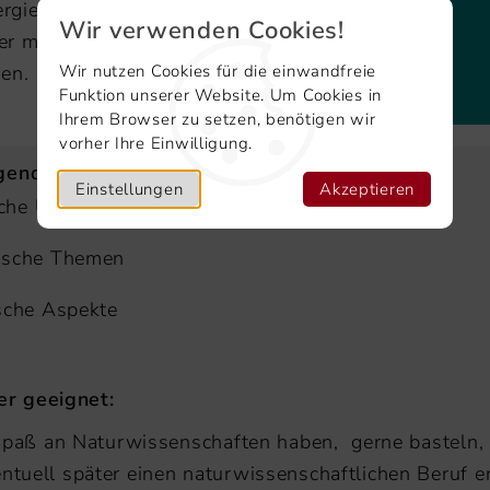
gie vermittelt, dabei können geschichtliche
Wir verwenden Cookies!
r menschliche Erfindergeist erkannt und
en.
Wir nutzen Cookies für die einwandfreie
Funktion unserer Website. Um Cookies in
Ihrem Browser zu setzen, benötigen wir
vorher Ihre Einwilligung.
olgendermaßen aufgebaut:
Einstellungen
Akzeptieren
che Unterrichtsinhalte
mische Themen
sche Aspekte
er geeignet:
, Spaß an Naturwissenschaften haben, gerne basteln, 
entuell später einen naturwissenschaftlichen Beruf e