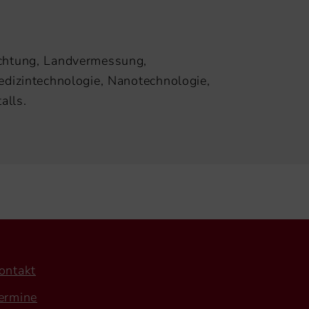
achtung, Landvermessung,
edizintechnologie, Nanotechnologie,
alls.
ontakt
ermine